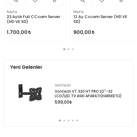
Nefa
Nefa
23 Aylık Full CCcam Server
12 Ay Cccam Server (HD VE
(HD VE SD)
SD)
1.700,00
900,00
Yeni Gelenler
Vontech
Vontech VT 320 HT PRO 22''-32
LCD/LED TV ASKI APARATI(HAREKETLİ)
599,00