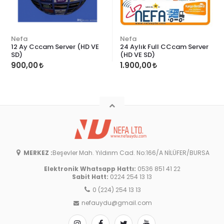
Nefa
Nefa
12 Ay Cccam Server (HD VE
24 Aylık Full CCcam Server
SD)
(HD VE SD)
900,00
1.900,00
MERKEZ :
Beşevler Mah. Yıldırım Cad. No:166/A NİLÜFER/BURSA
Elektronik Whatsapp Hattı:
0536 851 41 22
Sabit Hatt:
0224 254 13 13
0 (224) 254 13 13
nefauydu@gmail.com