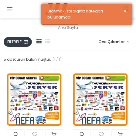
×
Ulaşmak istediğiniz kategori
Gi
bulunamadı
Y
/
Ana Sayfa
Ü
O
FILTRELE
5
adet ürün bulunmuştur.
(1 / 1)