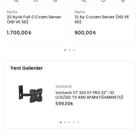
Nefa
Nefa
23 Aylık Full CCcam Server
12 Ay Cccam Server (HD VE
(HD VE SD)
SD)
1.700,00
900,00
Yeni Gelenler
Vontech
Vontech VT 320 HT PRO 22''-32
LCD/LED TV ASKI APARATI(HAREKETLİ)
599,00