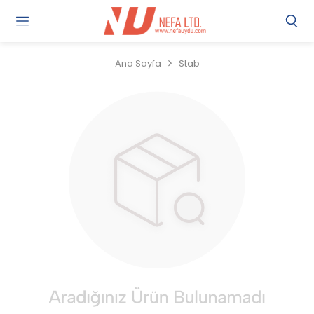
Gi
Y
/
Ana Sayfa
Stab
Ü
O