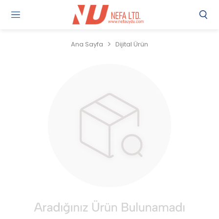
Gi
Y
/
Ana Sayfa
Dijital Ürün
Ü
O