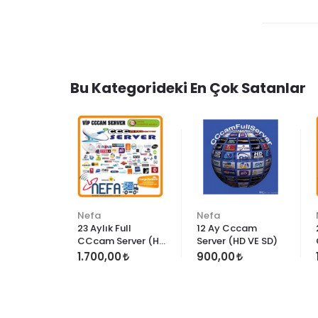
Bu Kategorideki En Çok Satanlar
Nefa
Nefa
23 Aylık Full
12 Ay Cccam
CCcam Server (HD
Server (HD VE SD)
VE SD)
1.700,00
900,00