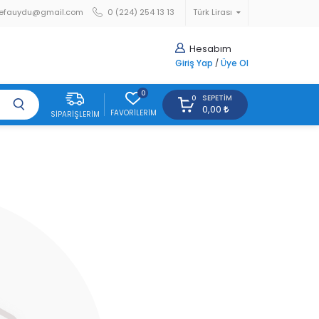
efauydu@gmail.com
0 (224) 254 13 13
Türk Lirası
Hesabım
Giriş Yap
/
Üye Ol
0
SEPETIM
0
0,00
FAVORILERIM
SIPARIŞLERIM