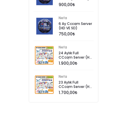
900,00
Nefa
6 Ay Cccam Server
(HD VE SD)
750,00
Nefa
24 Aylık Full
CCcam Server (HD
VE SD)
1.900,00
Nefa
23 Aylık Full
CCcam Server (HD
VE SD)
1.700,00