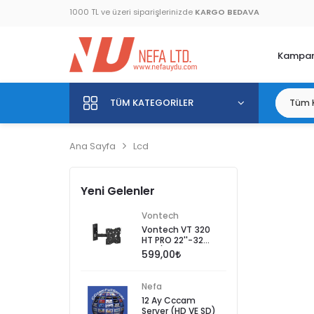
1000 TL ve üzeri siparişlerinizde
KARGO BEDAVA
Kampan
TÜM KATEGORILER
Ana Sayfa
Lcd
Yeni Gelenler
Vontech
Vontech VT 320
HT PRO 22''-32
LCD/LED TV ASKI
599,00
APARATI(HAREKETLİ)
Nefa
12 Ay Cccam
Server (HD VE SD)