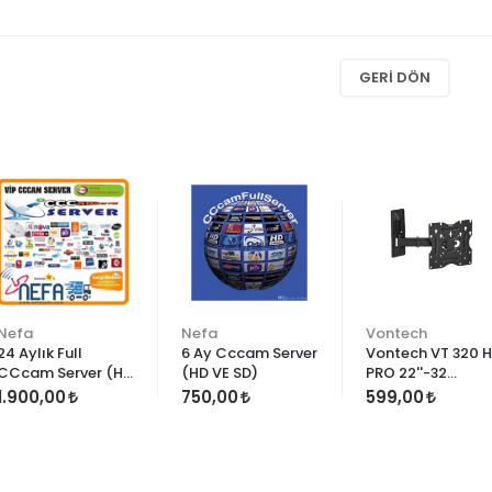
GERI DÖN
Nefa
Nefa
Vontech
24 Aylık Full
6 Ay Cccam Server
Vontech VT 320 
CCcam Server (HD
(HD VE SD)
PRO 22''-32
VE SD)
LCD/LED TV ASKI
1.900,00
750,00
599,00
APARATI(HAREKET