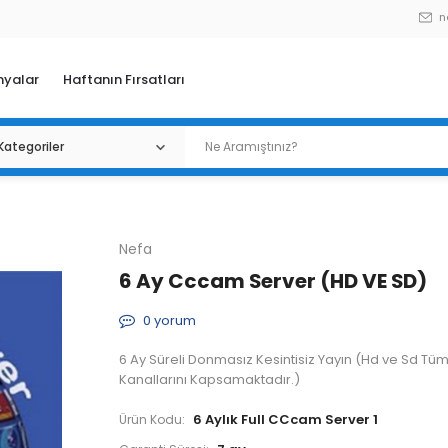
n
yalar
Haftanın Fırsatları
Nefa
6 Ay Cccam Server (HD VE SD)
0
yorum
6 Ay Süreli Donmasız Kesintisiz Yayın (Hd ve Sd Tü
Kanallarını Kapsamaktadır.)
6 Aylık Full CCcam Server 1
Ürün Kodu: