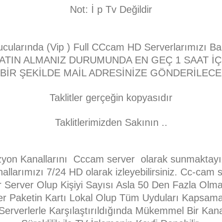
Not: İ p Tv Değildir
nucularında (Vip ) Full CCcam HD Serverlarımızı Ba
ATIN ALMANIZ DURUMUNDA EN GEÇ 1 SAAT İÇ
 BİR ŞEKİLDE MAİL ADRESİNİZE GÖNDERİLECEK
Taklitler gerçeğin kopyasıdır
Taklitlerimizden Sakının ..
izyon Kanallarını Cccam server olarak sunmaktayız.
llarımızı 7/24 HD olarak izleyebilirsiniz. Cc-cam s
ir Server Olup Kişiyi Sayısı Asla 50 Den Fazla Ol
r Paketin Kartı Lokal Olup Tüm Uyduları Kapsama
er Serverlerle Karşılaştırıldığında Mükemmel Bir K