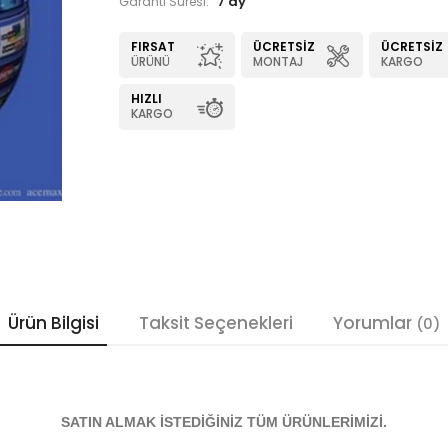
7 ay
Garanti Süresi:
FIRSAT
ÜCRETSIZ
ÜCRETSIZ
ÜRÜNÜ
MONTAJ
KARGO
HIZLI
KARGO
Ürün Bilgisi
Taksit Seçenekleri
Yorumlar
(0)
SATIN ALMAK İSTEDİĞİNİZ TÜM ÜRÜNLERİMİZİ.