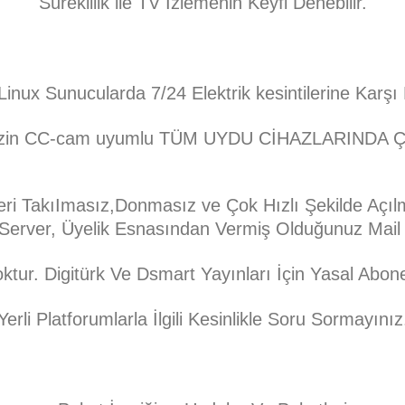
Süreklilik ile TV İzlemenin Keyfi Denebilir.
Linux Sunucularda 7/24 Elektrik kesintilerine Karş
sizin CC-cam uyumlu TÜM UYDU CİHAZLARINDA 
ri TakıImasız,Donmasız ve Çok Hızlı Şekilde Açıl
erver, Üyelik Esnasından Vermiş Olduğunuz Mail 
Yoktur. Digitürk Ve Dsmart Yayınları İçin Yasal Abo
Yerli Platforumlarla İlgili Kesinlikle Soru Sormayınız