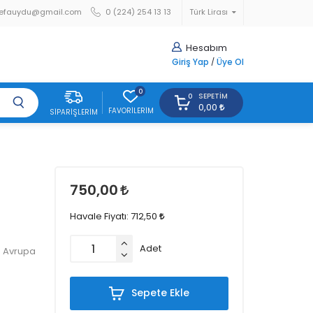
efauydu@gmail.com
0 (224) 254 13 13
Türk Lirası
Hesabım
Giriş Yap
/
Üye Ol
0
SEPETIM
0
0,00
FAVORILERIM
SIPARIŞLERIM
750,00
Havale Fiyatı:
712,50
Adet
m Avrupa
Sepete Ekle